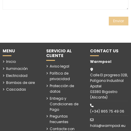
MENU
SERVICIO AL
CONTACT US
CLIENTE
Inicio
Warmpool
Aviso legal
Iluminaciòn
Política de
Calle El progreso 32B,
Electricidad
privacidad
Polígono Industrial
Bombas de aire
Protección de
Apatel
Cascadas
datos
03380 Bigastro
(Alicante)
Entrega y
Condiciones de
Pago
(+34) 865 75 49 06
Preguntas
frecuentes
hola@warmpool.eu
Contacte con