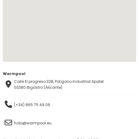
Warmpool
Calle El progreso 32B, Polígono Industrial Apatel
03380 Bigastro (Alicante)
(+34) 865 75 49 06
hola@warmpool.eu