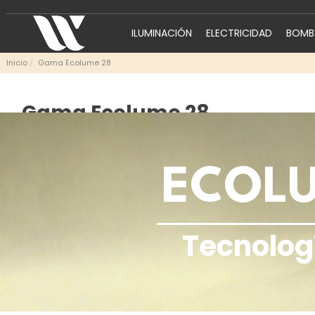
ILUMINACIÓN
ELECTRICIDAD
BOMBA
Inicio
Gama Ecolume 28
Gama Ecolume 28
ECOLU
Tecnologí