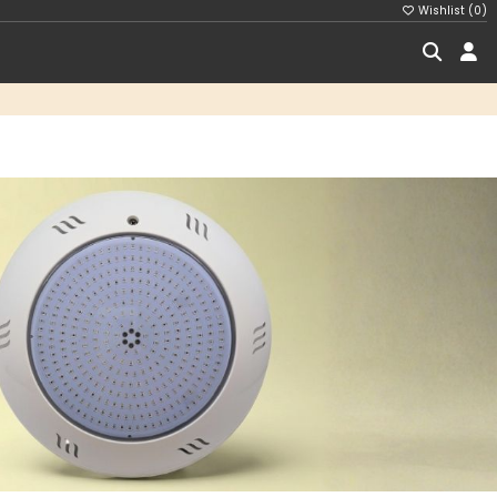
Wishlist (
0
)