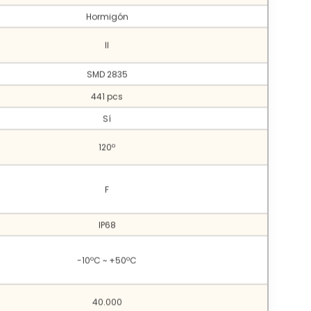
Hormigón
II
SMD 2835
441 pcs
Sí
120º
F
IP68
-10ºC ~ +50ºC
40.000