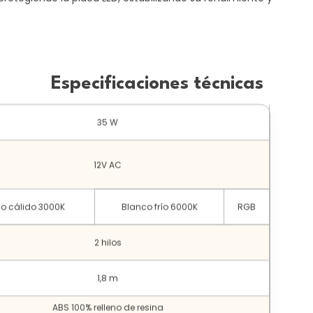
Especificaciones técnicas
35 W
12V AC
o cálido 3000K
Blanco frío 6000K
RGB
2 hilos
1,8 m
ABS 100% relleno de resina