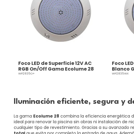
Foco LED de Superficie 12V AC
Foco LED
RGB On/Off Gama Ecolume 28
Blanco 
WP2835O+
WP2835WX
Iluminación eficiente, segura y 
La gama
Ecolume 28
combina la eficiencia energética de
ideal para renovar la piscina sin obras ni instalación de
cualquier tipo de revestimiento. Gracias a su avanzado r
total
que evita por completo la entrada de agua. Además,