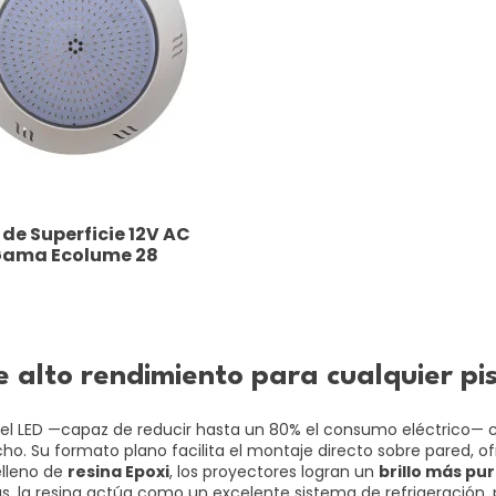
 de Superficie 12V AC
Gama Ecolume 28
de alto rendimiento para cualquier pi
l LED —capaz de reducir hasta un 80% el consumo eléctrico— con
 nicho. Su formato plano facilita el montaje directo sobre pare
elleno de
resina Epoxi
, los proyectores logran un
brillo más pu
 la resina actúa como un excelente sistema de refrigeración, p