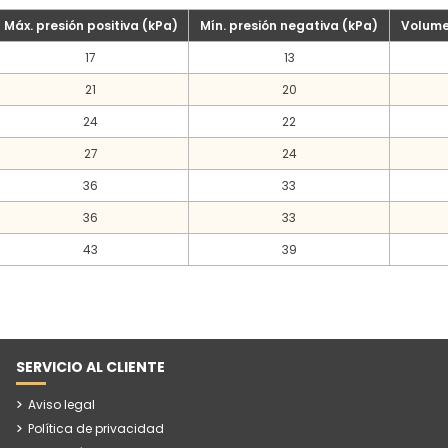
Máx. presión positiva (kPa)
Mín. presión negativa (kPa)
Volume
17
13
21
20
24
22
27
24
36
33
36
33
43
39
SERVICIO AL CLIENTE
Aviso legal
Política de privacidad