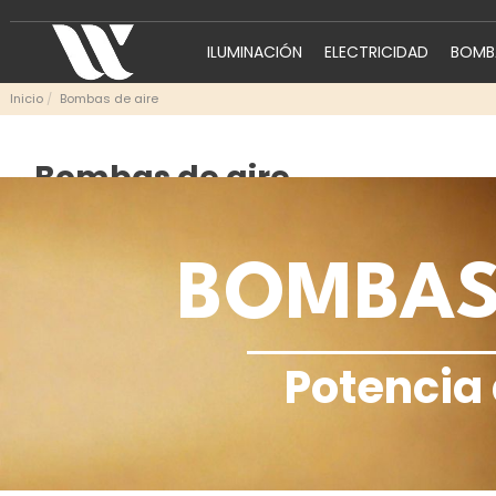
ILUMINACIÓN
ELECTRICIDAD
BOMBA
Inicio
Bombas de aire
Bombas de aire
BOMBAS 
Potencia