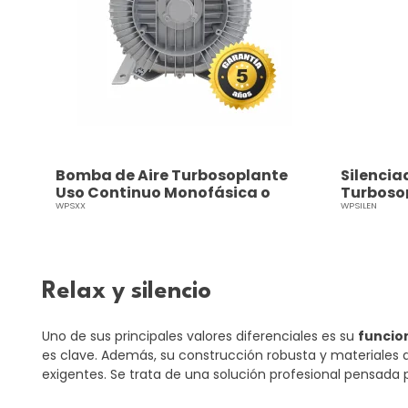
Bomba de Aire Turbosoplante
Silencia
Uso Continuo Monofásica o
Turboso
Trifásica
WPSXX
WPSILEN
Relax y silencio
Uno de sus principales valores diferenciales es su
funcio
es clave. Además, su construcción robusta y materiales de
exigentes. Se trata de una solución profesional pensada 