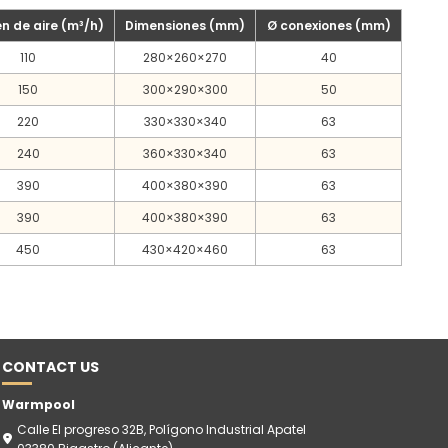
n de aire (m³/h)
Dimensiones (mm)
Ø conexiones (mm)
110
280×260×270
40
150
300×290×300
50
220
330×330×340
63
240
360×330×340
63
390
400×380×390
63
390
400×380×390
63
450
430×420×460
63
CONTACT US
Warmpool
Calle El progreso 32B, Polígono Industrial Apatel