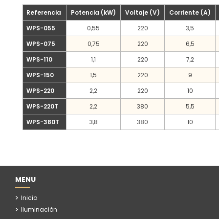
Referencia
Potencia (kW)
Voltaje (V)
Corriente (A)
WPS-055
0,55
220
3,5
WPS-075
0,75
220
6,5
WPS-110
1,1
220
7,2
WPS-150
1,5
220
9
WPS-220
2,2
220
10
WPS-220T
2,2
380
5,5
WPS-380T
3,8
380
10
MENU
Inicio
Iluminaciòn