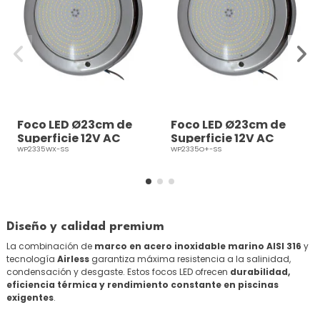
Foco LED Ø23cm de
Foco LED Ø23cm de
Superficie 12V AC
Superficie 12V AC
Blanco Gama
RGB On/Off Gama
WP2335WX-SS
WP2335O+-SS
Premium Acero 316
Premium Acero 316
Diseño y calidad premium
La combinación de
marco en acero inoxidable marino AISI 316
y
tecnología
Airless
garantiza máxima resistencia a la salinidad,
condensación y desgaste. Estos focos LED ofrecen
durabilidad,
eficiencia térmica y rendimiento constante en piscinas
exigentes
.