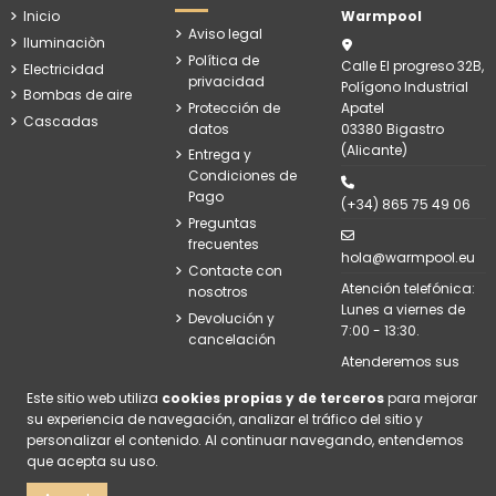
Inicio
Warmpool
Aviso legal
Iluminaciòn
Política de
Calle El progreso 32B,
Electricidad
privacidad
Polígono Industrial
Bombas de aire
Protección de
Apatel
Cascadas
datos
03380 Bigastro
(Alicante)
Entrega y
Condiciones de
Pago
(+34) 865 75 49 06
Preguntas
frecuentes
hola@warmpool.eu
Contacte con
Atención telefónica:
nosotros
Lunes a viernes de
Devolución y
7:00 - 13:30.
cancelación
Atenderemos sus
consultas en correo
Este sitio web utiliza
cookies propias y de terceros
para mejorar
electrónico en
su experiencia de navegación, analizar el tráfico del sitio y
menos de 24h de
personalizar el contenido. Al continuar navegando, entendemos
lunes a viernes.
que acepta su uso.