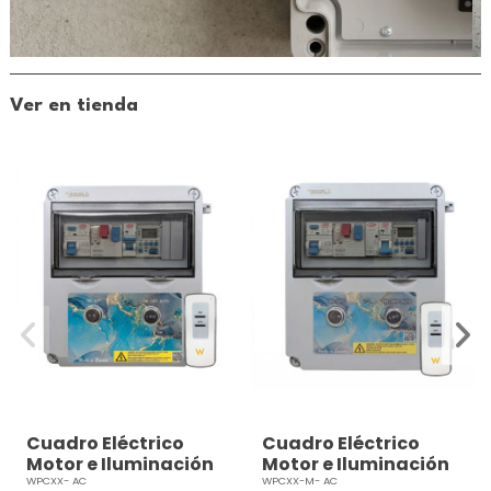
Ver en tienda
Cuadro Eléctrico
Cuadro Eléctrico
Motor e Iluminación
Motor e Iluminación
12V AC
12V AC PRO
WPCXX- AC
WPCXX-M- AC