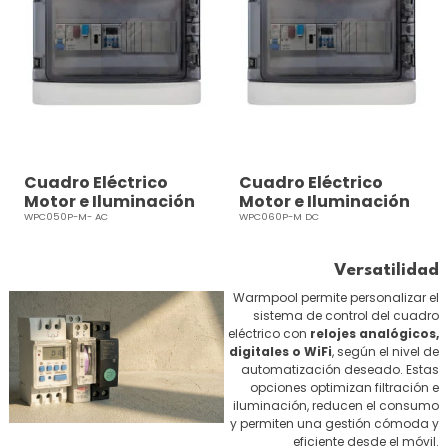
Cuadro Eléctrico
Cuadro Eléctrico
Motor e Iluminación
Motor e Iluminación
12V AC PRO Alta
12V DC PRO Alta
WPC050P-M- AC
WPC060P-M DC
Resistencia
Resistencia
Versatilidad
Warmpool permite personalizar el
sistema de control del cuadro
eléctrico con
relojes analógicos,
digitales o WiFi
, según el nivel de
automatización deseado. Estas
opciones optimizan filtración e
iluminación, reducen el consumo
y permiten una gestión cómoda y
eficiente desde el móvil.