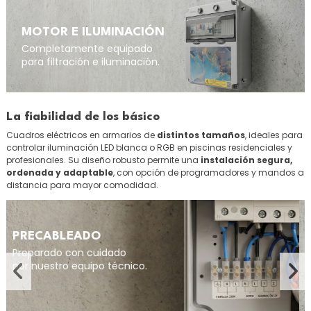
MOTOR E ILUMINACIÓN
Completamente equipado
para filtración e iluminación.
La fiabilidad de los básico
Cuadros eléctricos en armarios de
distintos tamaños
, ideales para
controlar iluminación LED blanca o RGB en piscinas residenciales y
profesionales. Su diseño robusto permite una
instalación segura,
ordenada y adaptable
, con opción de programadores y mandos a
distancia para mayor comodidad.
COMPACT
Diseño pensado par
espacios pequeños