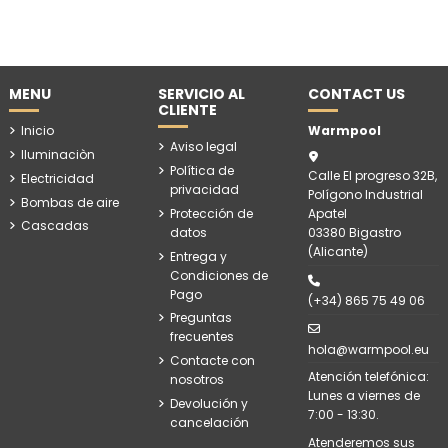
MENU
SERVICIO AL
CONTACT US
CLIENTE
Inicio
Warmpool
Aviso legal
Iluminaciòn
Política de
Calle El progreso 32B,
Electricidad
privacidad
Polígono Industrial
Bombas de aire
Protección de
Apatel
Cascadas
datos
03380 Bigastro
(Alicante)
Entrega y
Condiciones de
Pago
(+34) 865 75 49 06
Preguntas
frecuentes
hola@warmpool.eu
Contacte con
Atención telefónica:
nosotros
Lunes a viernes de
Devolución y
7:00 - 13:30.
cancelación
Atenderemos sus