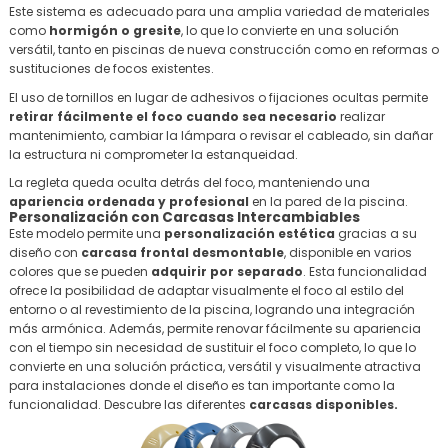
Este sistema es adecuado para una amplia variedad de materiales
como
hormigón o gresite
, lo que lo convierte en una solución
versátil, tanto en piscinas de nueva construcción como en reformas o
sustituciones de focos existentes.
El uso de tornillos en lugar de adhesivos o fijaciones ocultas permite
retirar fácilmente el foco cuando sea necesario
realizar
mantenimiento, cambiar la lámpara o revisar el cableado, sin dañar
la estructura ni comprometer la estanqueidad.
La regleta queda oculta detrás del foco, manteniendo una
apariencia ordenada y profesional
en la pared de la piscina.
Personalización con Carcasas Intercambiables
Este modelo permite una
personalización estética
gracias a su
diseño con
carcasa frontal desmontable
, disponible en varios
colores que se pueden
adquirir por separado
. Esta funcionalidad
ofrece la posibilidad de adaptar visualmente el foco al estilo del
entorno o al revestimiento de la piscina, logrando una integración
más armónica. Además, permite renovar fácilmente su apariencia
con el tiempo sin necesidad de sustituir el foco completo, lo que lo
convierte en una solución práctica, versátil y visualmente atractiva
para instalaciones donde el diseño es tan importante como la
funcionalidad. Descubre las diferentes
carcasas disponibles
.