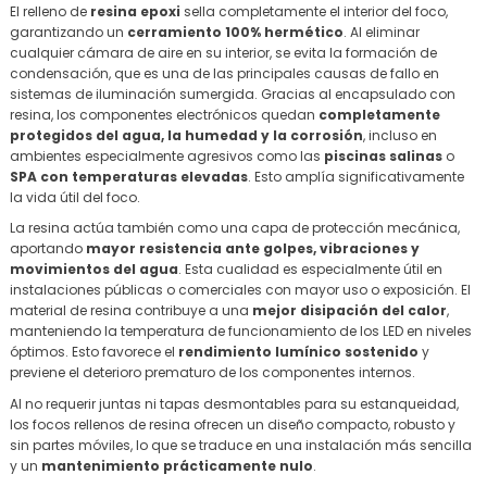
El relleno de
resina epoxi
sella completamente el interior del foco,
garantizando un
cerramiento 100% hermético
. Al eliminar
cualquier cámara de aire en su interior, se evita la formación de
condensación, que es una de las principales causas de fallo en
sistemas de iluminación sumergida. Gracias al encapsulado con
resina, los componentes electrónicos quedan
completamente
protegidos del agua, la humedad y la corrosión
, incluso en
ambientes especialmente agresivos como las
piscinas salinas
o
SPA con temperaturas elevadas
. Esto amplía significativamente
la vida útil del foco.
La resina actúa también como una capa de protección mecánica,
aportando
mayor resistencia ante golpes, vibraciones y
movimientos del agua
. Esta cualidad es especialmente útil en
instalaciones públicas o comerciales con mayor uso o exposición. El
material de resina contribuye a una
mejor disipación del calor
,
manteniendo la temperatura de funcionamiento de los LED en niveles
óptimos. Esto favorece el
rendimiento lumínico sostenido
y
previene el deterioro prematuro de los componentes internos.
Al no requerir juntas ni tapas desmontables para su estanqueidad,
los focos rellenos de resina ofrecen un diseño compacto, robusto y
sin partes móviles, lo que se traduce en una instalación más sencilla
y un
mantenimiento prácticamente nulo
.