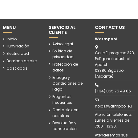
MENU
SERVICIO AL
CONTACT US
CLIENTE
Inicio
Warmpool
Aviso legal
Iluminaciòn
Política de
Calle El progreso 32B,
Electricidad
privacidad
Polígono Industrial
Bombas de aire
Protección de
Apatel
Cascadas
datos
03380 Bigastro
(Alicante)
Entrega y
Condiciones de
Pago
(+34) 865 75 49 06
Preguntas
frecuentes
hola@warmpool.eu
Contacte con
Atención telefónica:
nosotros
Lunes a viernes de
Devolución y
7:00 - 13:30.
cancelación
Atenderemos sus