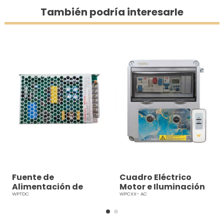
También podría interesarle
Fuente de
Cuadro Eléctrico
Alimentación de
Motor e Iluminación
Seguridad 12V
12V AC
WPTDC
WPCXX- AC