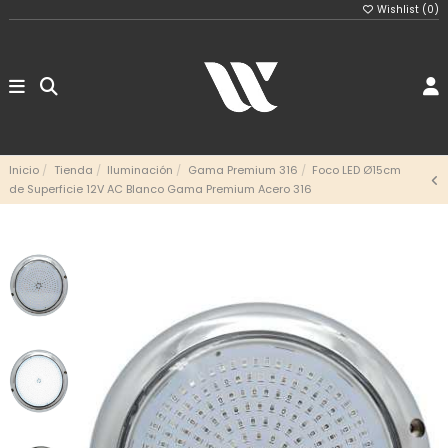
Wishlist (
0
)
Inicio
Tienda
Iluminación
Gama Premium 316
Foco LED Ø15cm
de Superficie 12V AC Blanco Gama Premium Acero 316