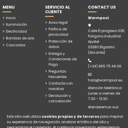
MENU
SERVICIO AL
CONTACT US
CLIENTE
Inicio
Warmpool
Aviso legal
Iluminaciòn
Política de
Calle El progreso 32B,
Electricidad
privacidad
Polígono Industrial
Bombas de aire
Protección de
Apatel
Cascadas
datos
03380 Bigastro
(Alicante)
Entrega y
Condiciones de
Pago
(+34) 865 75 49 06
Preguntas
frecuentes
hola@warmpool.eu
Contacte con
Atención telefónica:
nosotros
Lunes a viernes de
Devolución y
7:00 - 13:30.
cancelación
Atenderemos sus
consultas en correo
Este sitio web utiliza
cookies propias y de terceros
para mejorar
electrónico en
su experiencia de navegación, analizar el tráfico del sitio y
menos de 24h de
personalizar el contenido. Al continuar navegando, entendemos