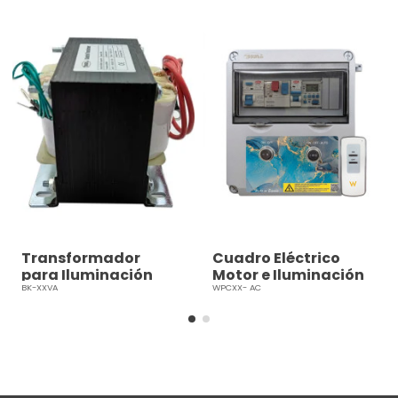
Transformador
Cuadro Eléctrico
para Iluminación
Motor e Iluminación
Piscina LED 12V AC
12V AC
BK-XXVA
WPCXX- AC