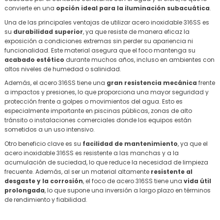
convierte en una
opción ideal para la iluminación subacuática
.
Una de las principales ventajas de utilizar acero inoxidable 316SS es
su
durabilidad superior
, ya que resiste de manera eficaz la
exposición a condiciones extremas sin perder su apariencia ni
funcionalidad. Este material asegura que el foco mantenga su
acabado estético
durante muchos años, incluso en ambientes con
altos niveles de humedad o salinidad.
Además, el acero 316SS tiene una
gran resistencia mecánica
frente
a impactos y presiones, lo que proporciona una mayor seguridad y
protección frente a golpes o movimientos del agua. Esto es
especialmente importante en piscinas públicas, zonas de alto
tránsito o instalaciones comerciales donde los equipos están
sometidos a un uso intensivo.
Otro beneficio clave es su
facilidad de mantenimiento
, ya que el
acero inoxidable 316SS es resistente a las manchas y a la
acumulación de suciedad, lo que reduce la necesidad de limpieza
frecuente. Además, al ser un material altamente
resistente al
desgaste y la corrosión
, el foco de acero 316SS tiene una
vida útil
prolongada
, lo que supone una inversión a largo plazo en términos
de rendimiento y fiabilidad.