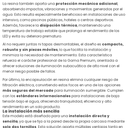
La resina también aporta una
protección mecánica adicional
,
absorbiendo impactos, vibraciones y movimientos generados por el
agua. Esto resulta especialmente beneficioso en instalaciones de uso
intensivo, como piscinas públicas, hoteles o centros deportivos.
Además, favorece la
disipación térmica
, manteniendo una
temperatura de trabajo estable que prolonga el rendimiento de los
LED y evita su deterioro prematuro.
Al no requerir juntas ni tapas desmontables, el diseño es
compacto,
robusto y sin piezas móviles
, lo que facilita la instalación y
minimiza la necesidad de mantenimiento. Esta característica
refuerza el carácter profesional de la Gama Premium, orientada a
ofrecer soluciones de iluminación subacuática de alto nivel con el
menor riesgo posible de fallos.
Por último, la encapsulación en resina elimina cualquier riesgo de
filtración eléctrica, convirtiendo estos focos en una de las opciones
más seguras del mercado
para iluminación sumergible. Cumplen
con los
estándares internacionales
para instalaciones de baja
tensión bajo el agua, ofreciendo tranquilidad, eficiencia y alto
rendimiento en un solo producto.
La instalación más sencilla
Este modelo está diseñado para una
instalación directa y
sencilla
, ya que se fija a la pared desde la propia carcasa mediante
solo dos tornillos
. Esta solución aporta múltiples ventajas tanto en