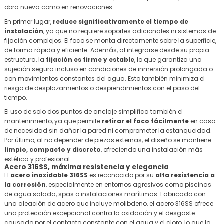
obra nueva como en renovaciones.
En primer lugar,
reduce significativamente el tiempo de
instalación
, ya que no requiere soportes adicionales ni sistemas de
fijación complejos. El foco se monta directamente sobre la superficie,
de forma rápida y eficiente. Además, al integrarse desde su propia
estructura, la
fijación es firme y estable
, lo que garantiza una
sujeción segura incluso en condiciones de inmersión prolongada o
con movimientos constantes del agua. Esto también minimiza el
riesgo de desplazamientos o desprendimientos con el paso del
tiempo.
El uso de solo dos puntos de anclaje simplifica también el
mantenimiento, ya que permite
retirar el foco fácilmente
en caso
de necesidad sin dañar la pared ni comprometer la estanqueidad.
Por último, al no depender de piezas externas, el diseño se mantiene
limpio, compacto y discreto
, ofreciendo una instalación más
estética y profesional.
Acero 316SS, máxima resistencia y elegancia
El
acero inoxidable 316SS
es reconocido por su
alta resistencia a
la corrosión
, especialmente en entornos agresivos como piscinas
de agua salada, spas o instalaciones marítimas. Fabricado con
una aleación de acero que incluye molibdeno, el acero 316SS ofrece
una protección excepcional contra la oxidación y el desgaste
causado por el contacto constante con el agua y el cloro, lo que lo