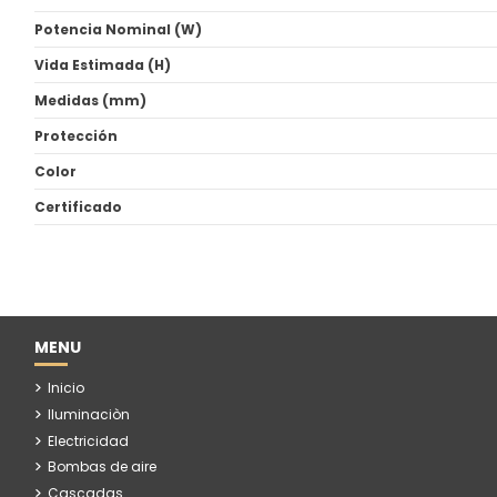
Potencia Nominal (W)
Vida Estimada (H)
Medidas (mm)
Protección
Color
Certificado
MENU
Inicio
Iluminaciòn
Electricidad
Bombas de aire
Cascadas