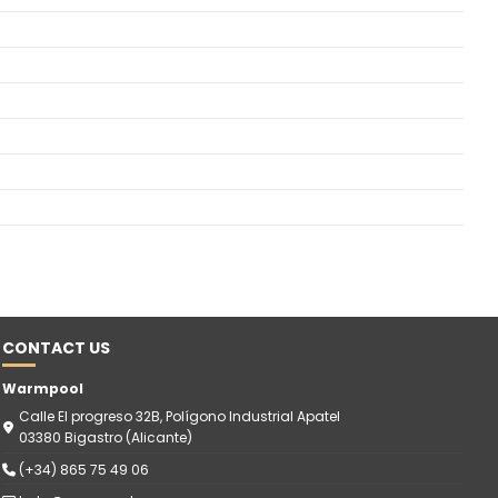
CONTACT US
Warmpool
Calle El progreso 32B, Polígono Industrial Apatel
03380 Bigastro (Alicante)
(+34) 865 75 49 06