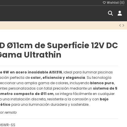
Wishlist (
0
)
D Ø11cm de Superficie 12V DC
ama Ultrathin
 6W en acero inoxidable AISI316
, ideal para iluminar piscinas
ción perfecta de
color, eficiencia y elegancia
. Su tecnología
leccionar una amplia gama de colores, incluyendo
blanco puro
,
ntes personalizados con total precisión mediante un
sistema de 5
ámetro compacto de Ø11 cm
, se integra fácilmente en cualquier
o una instalación discreta, resistente a la corrosión y con
bajo
ético
para una iluminación duradera y sostenible.
rol remoto
06WR-SS