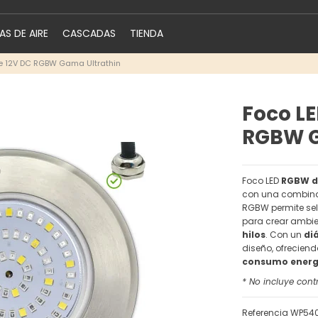
S DE AIRE
CASCADAS
TIENDA
ie 12V DC RGBW Gama Ultrathin
Foco LE
RGBW G
Foco LED
RGBW de
con una combina
RGBW permite se
para crear ambie
hilos
. Con un
di
diseño, ofreciend
consumo energ
* No incluye cont
Referencia
WP54