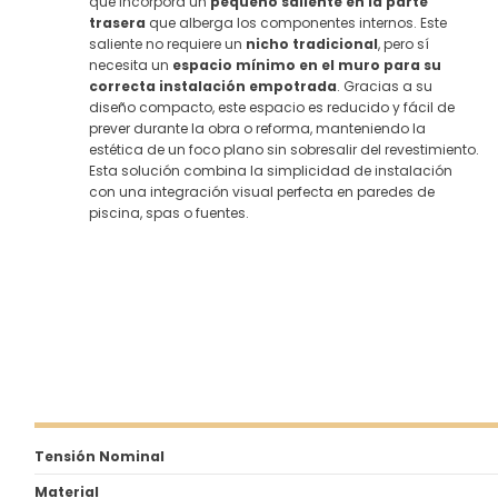
que incorpora un
pequeño saliente en la parte
trasera
que alberga los componentes internos. Este
saliente no requiere un
nicho tradicional
, pero sí
necesita un
espacio mínimo en el muro para su
correcta instalación empotrada
. Gracias a su
diseño compacto, este espacio es reducido y fácil de
prever durante la obra o reforma, manteniendo la
estética de un foco plano sin sobresalir del revestimiento.
Esta solución combina la simplicidad de instalación
con una integración visual perfecta en paredes de
piscina, spas o fuentes.
Tensión Nominal
Material