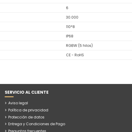
6
30.000
110*8
IP68
RGBW (5 hilos)
CE - RoHS
SERVICIO AL CLIENTE
Aviso legal
Política de privacidad
Protección de datos
Entrega y Condiciones de Pago
Preguntas frecuentes