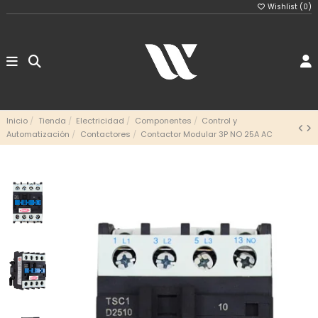
Wishlist (
0
)
Inicio
Tienda
Electricidad
Componentes
Control y
Automatización
Contactores
Contactor Modular 3P NO 25A AC