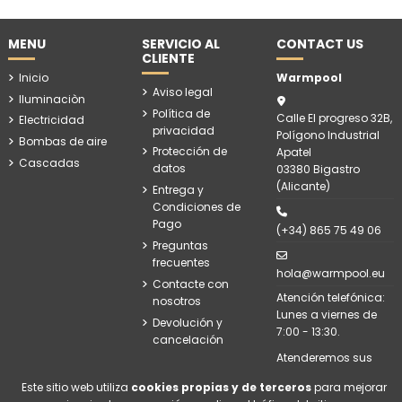
MENU
SERVICIO AL
CONTACT US
CLIENTE
Inicio
Warmpool
Aviso legal
Iluminaciòn
Política de
Calle El progreso 32B,
Electricidad
privacidad
Polígono Industrial
Bombas de aire
Protección de
Apatel
Cascadas
datos
03380 Bigastro
(Alicante)
Entrega y
Condiciones de
Pago
(+34) 865 75 49 06
Preguntas
frecuentes
hola@warmpool.eu
Contacte con
Atención telefónica:
nosotros
Lunes a viernes de
Devolución y
7:00 - 13:30.
cancelación
Atenderemos sus
consultas en correo
Este sitio web utiliza
cookies propias y de terceros
para mejorar
electrónico en