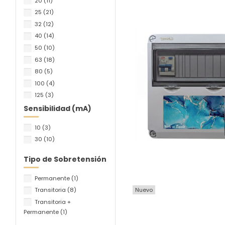
20
(11)
25
(21)
32
(12)
40
(14)
50
(10)
63
(18)
80
(5)
100
(4)
125
(3)
Sensibilidad (mA)
10
(3)
30
(10)
Tipo de Sobretensión
Permanente
(1)
Transitoria
(8)
Nuevo
Transitoria +
Permanente
(1)