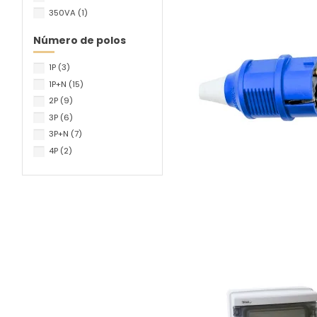
350VA
(1)
Número de polos
1P
(3)
1P+N
(15)
2P
(9)
3P
(6)
3P+N
(7)
4P
(2)