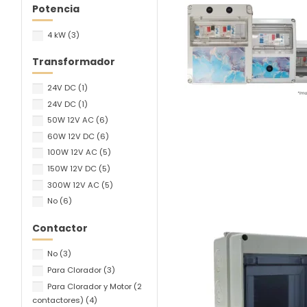
Potencia
4 kW
(3)
Transformador
24V DC
(1)
24V DC
(1)
50W 12V AC
(6)
60W 12V DC
(6)
100W 12V AC
(5)
150W 12V DC
(5)
300W 12V AC
(5)
No
(6)
Contactor
No
(3)
Para Clorador
(3)
Para Clorador y Motor (2
contactores)
(4)