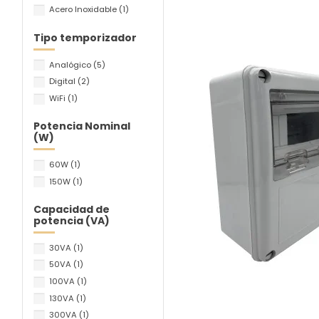
Acero Inoxidable
(1)
Tipo temporizador
Analógico
(5)
Digital
(2)
WiFi
(1)
Potencia Nominal
(W)
60W
(1)
150W
(1)
Capacidad de
potencia (VA)
30VA
(1)
50VA
(1)
100VA
(1)
130VA
(1)
300VA
(1)