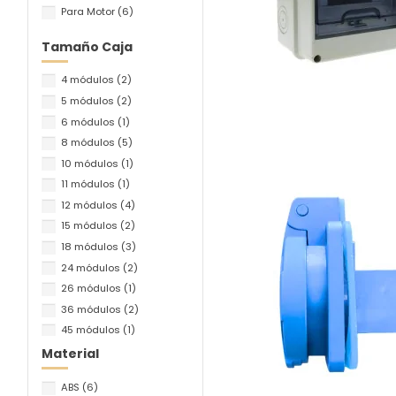
Para Motor
(6)
Tamaño Caja
4 módulos
(2)
5 módulos
(2)
6 módulos
(1)
8 módulos
(5)
10 módulos
(1)
11 módulos
(1)
12 módulos
(4)
15 módulos
(2)
18 módulos
(3)
24 módulos
(2)
26 módulos
(1)
36 módulos
(2)
45 módulos
(1)
54 módulos
(1)
Material
300 x 245 x 130 mm
(1)
ABS
(6)
265 x 300 x 120 mm
(1)