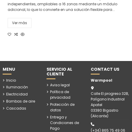
independientes, ampliables a 16 zonas mediante un módulo
adicional, lo que lo convierte en una solución flexible para...
Ver más
MENU
SERVICIO AL
CONTACT US
CLIENTE
Inicio
Warmpool
Aviso legal
Iluminaciòn
Política de
Calle El progreso 32B,
Electricidad
privacidad
Polígono Industrial
Bombas de aire
Protección de
Apatel
Cascadas
datos
03380 Bigastro
(Alicante)
Entrega y
Condiciones de
Pago
(+34) 865 75 49 06