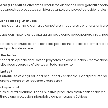
ores y Enchufes
, ofrecemos productos diseñados para garantizar conex
es, nuestros productos son ideales tanto para proyectos residenciales 
 Conectores y Enchufes
emos de una amplia gama de conectores modulares y enchufes universal
cados con materiales de alta durabilidad como policarbonato y PVC, nuest
.
nectores y enchufes están diseñados para ser instalados de forma rápida 
er tipo de sistema eléctrico.
y Enchufes
riedad de aplicaciones, desde proyectos de construcción y renovacione
eléctricas seguras y eficientes en todo momento.
ductos?
y enchufes
es elegir calidad, seguridad y eficiencia. Cada producto h
urando conexiones robustas y duraderas.
y Seguridad
es es nuestra prioridad. Todos nuestros productos están certificados y c
imo y una protección inigualable contra riesgos eléctricos.