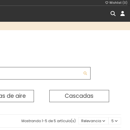
Wishlist (
0
)
s de aire
Cascadas
Mostrando 1-5 de 5 artículo(s)
Relevancia
5