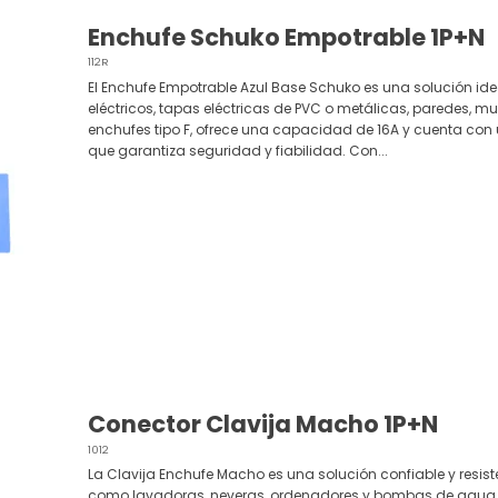
Enchufe Schuko Empotrable 1P+N
112R
El Enchufe Empotrable Azul Base Schuko es una solución ide
eléctricos, tapas eléctricas de PVC o metálicas, paredes, mu
enchufes tipo F, ofrece una capacidad de 16A y cuenta con 
que garantiza seguridad y fiabilidad. Con...
Conector Clavija Macho 1P+N
1012
La Clavija Enchufe Macho es una solución confiable y resiste
como lavadoras, neveras, ordenadores y bombas de agua.