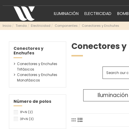
ILUMINACIÓN
ELECTRICIDAD
BOMBA
Inicio
Tienda
Electricidad
Componentes
Conectores y Enchufes
Conectores y
Conectores y
Enchufes
Conectores y Enchufes
Trifásicos
Conectores y Enchufes
Monofásicos
Iluminación
Número de polos
1P+N
(2)
3P+N
(3)